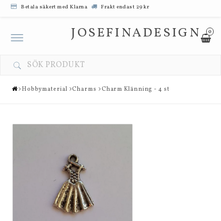
Betala säkert med Klarna
Frakt endast 29 kr
JOSEFINADESIGN
0
Toggle
navigation
Hobbymaterial
Charms
Charm Klänning - 4 st