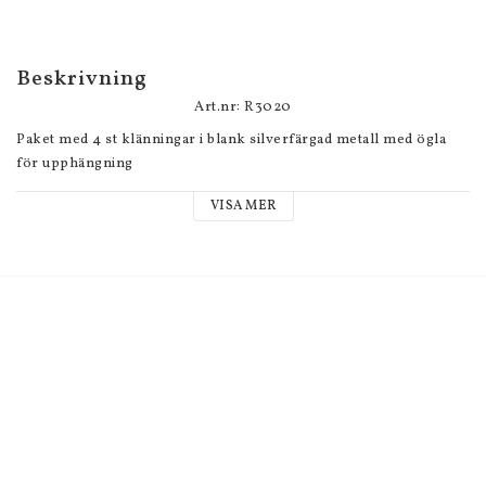
Beskrivning
Art.nr: R3020
Paket med 4 st klänningar i blank silverfärgad metall med ögla 
för upphängning

VISA MER
Längd med ögla: 

Dekoration i metall som passar till scrapbooking.